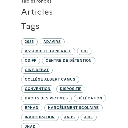
Tables rondes
Articles
Tags
2025
ADAVIRS
ASSEMBLÉE GÉNÉRALE
CDI
CDIFF
CENTRE DE DÉTENTION
CINÉ-DÉBAT
COLLÈGE ALBERT CAMUS
CONVENTION
DISPOSITIF
DROITS DES VICTIMES
DÉLÉGATION
EPHAD
HARCÈLEMENT SCOLAIRE
INAUGURATION
JADS
JIDF
JNAD