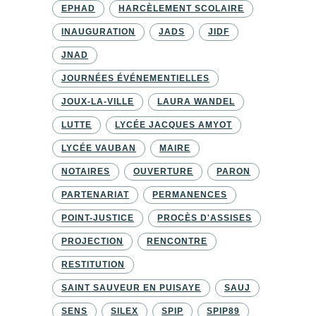
EPHAD
HARCÈLEMENT SCOLAIRE
INAUGURATION
JADS
JIDF
JNAD
JOURNÉES ÉVÉNEMENTIELLES
JOUX-LA-VILLE
LAURA WANDEL
LUTTE
LYCÉE JACQUES AMYOT
LYCÉE VAUBAN
MAIRE
NOTAIRES
OUVERTURE
PARON
PARTENARIAT
PERMANENCES
POINT-JUSTICE
PROCÈS D'ASSISES
PROJECTION
RENCONTRE
RESTITUTION
SAINT SAUVEUR EN PUISAYE
SAUJ
SENS
SILEX
SPIP
SPIP89