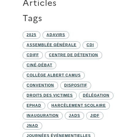
Articles
Tags
2025
ADAVIRS
ASSEMBLÉE GÉNÉRALE
CDI
CDIFF
CENTRE DE DÉTENTION
CINÉ-DÉBAT
COLLÈGE ALBERT CAMUS
CONVENTION
DISPOSITIF
DROITS DES VICTIMES
DÉLÉGATION
EPHAD
HARCÈLEMENT SCOLAIRE
INAUGURATION
JADS
JIDF
JNAD
JOURNÉES ÉVÉNEMENTIELLES